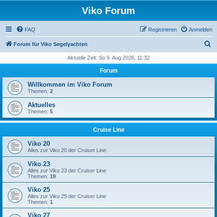
Viko Forum
FAQ
Registrieren
Anmelden
S
Forum für Viko Segelyachten
u
Aktuelle Zeit: So 9. Aug 2026, 11:32
c
Forum
h
Willkommen im Viko Forum
e
Themen:
2
Aktuelles
Themen:
5
Cruise Line
Viko 20
Alles zur Viko 20 der Cruiser Line
Viko 23
Alles zur Viko 23 der Cruiser Line
Themen:
19
Viko 25
Alles zur Viko 25 der Cruiser Line
Themen:
1
Viko 27