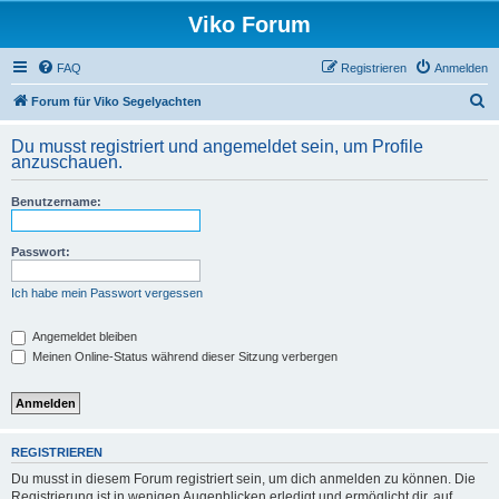
Viko Forum
FAQ
Registrieren
Anmelden
S
Forum für Viko Segelyachten
u
Du musst registriert und angemeldet sein, um Profile
c
anzuschauen.
h
Benutzername:
e
Passwort:
Ich habe mein Passwort vergessen
Angemeldet bleiben
Meinen Online-Status während dieser Sitzung verbergen
REGISTRIEREN
Du musst in diesem Forum registriert sein, um dich anmelden zu können. Die
Registrierung ist in wenigen Augenblicken erledigt und ermöglicht dir, auf