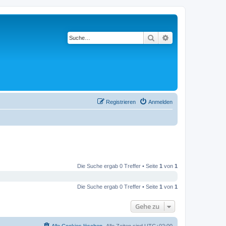
Suche
Erweiterte Suche
Registrieren
Anmelden
Die Suche ergab 0 Treffer • Seite
1
von
1
Die Suche ergab 0 Treffer • Seite
1
von
1
Gehe zu
Alle Cookies löschen
Alle Zeiten sind
UTC+02:00