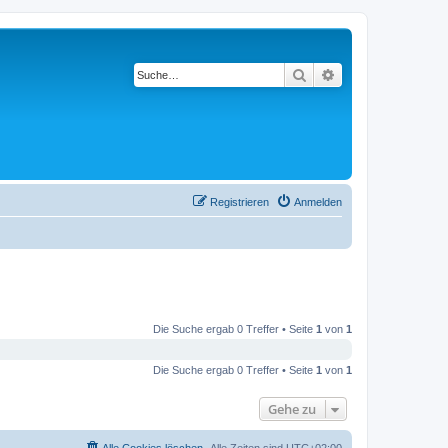
Suche
Erweiterte Suche
Registrieren
Anmelden
Die Suche ergab 0 Treffer • Seite
1
von
1
Die Suche ergab 0 Treffer • Seite
1
von
1
Gehe zu
Alle Cookies löschen
Alle Zeiten sind
UTC+02:00