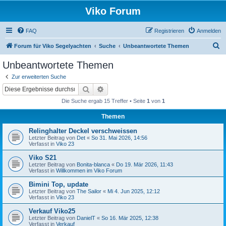
Viko Forum
FAQ
Registrieren
Anmelden
S
Forum für Viko Segelyachten
Suche
Unbeantwortete Themen
u
Unbeantwortete Themen
c
Zur erweiterten Suche
h
Suche
Erweiterte Suche
e
Die Suche ergab 15 Treffer • Seite
1
von
1
Themen
Relinghalter Deckel verschweissen
Letzter Beitrag von
Det
«
So 31. Mai 2026, 14:56
Verfasst in
Viko 23
Viko S21
Letzter Beitrag von
Bonita-blanca
«
Do 19. Mär 2026, 11:43
Verfasst in
Willkommen im Viko Forum
Bimini Top, update
Letzter Beitrag von
The Sailor
«
Mi 4. Jun 2025, 12:12
Verfasst in
Viko 23
Verkauf Viko25
Letzter Beitrag von
DanielT
«
So 16. Mär 2025, 12:38
Verfasst in
Verkauf