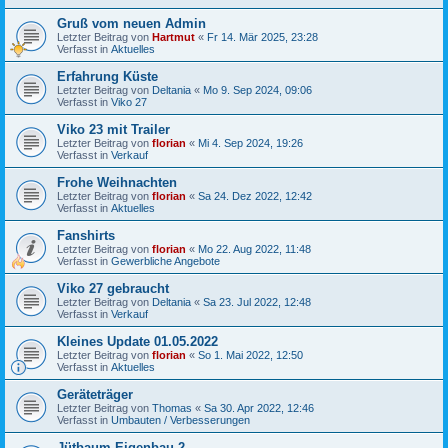
Gruß vom neuen Admin
Letzter Beitrag von
Hartmut
«
Fr 14. Mär 2025, 23:28
Verfasst in
Aktuelles
Erfahrung Küste
Letzter Beitrag von
Deltania
«
Mo 9. Sep 2024, 09:06
Verfasst in
Viko 27
Viko 23 mit Trailer
Letzter Beitrag von
florian
«
Mi 4. Sep 2024, 19:26
Verfasst in
Verkauf
Frohe Weihnachten
Letzter Beitrag von
florian
«
Sa 24. Dez 2022, 12:42
Verfasst in
Aktuelles
Fanshirts
Letzter Beitrag von
florian
«
Mo 22. Aug 2022, 11:48
Verfasst in
Gewerbliche Angebote
Viko 27 gebraucht
Letzter Beitrag von
Deltania
«
Sa 23. Jul 2022, 12:48
Verfasst in
Verkauf
Kleines Update 01.05.2022
Letzter Beitrag von
florian
«
So 1. Mai 2022, 12:50
Verfasst in
Aktuelles
Geräteträger
Letzter Beitrag von
Thomas
«
Sa 30. Apr 2022, 12:46
Verfasst in
Umbauten / Verbesserungen
Jütbaum Eigenbau 2