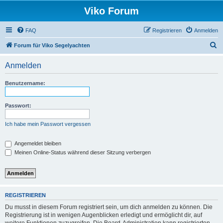
Viko Forum
FAQ
Registrieren
Anmelden
S
Forum für Viko Segelyachten
u
Anmelden
c
h
Benutzername:
e
Passwort:
Ich habe mein Passwort vergessen
Angemeldet bleiben
Meinen Online-Status während dieser Sitzung verbergen
REGISTRIEREN
Du musst in diesem Forum registriert sein, um dich anmelden zu können. Die
Registrierung ist in wenigen Augenblicken erledigt und ermöglicht dir, auf
weitere Funktionen zuzugreifen. Die Board-Administration kann registrierten