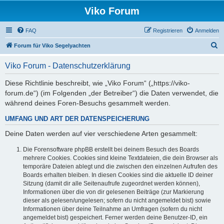
Viko Forum
FAQ
Registrieren
Anmelden
S
Forum für Viko Segelyachten
u
Viko Forum - Datenschutzerklärung
c
h
Diese Richtlinie beschreibt, wie „Viko Forum“ („https://viko-
forum.de“) (im Folgenden „der Betreiber“) die Daten verwendet, die
e
während deines Foren-Besuchs gesammelt werden.
UMFANG UND ART DER DATENSPEICHERUNG
Deine Daten werden auf vier verschiedene Arten gesammelt:
Die Forensoftware phpBB erstellt bei deinem Besuch des Boards
mehrere Cookies. Cookies sind kleine Textdateien, die dein Browser als
temporäre Dateien ablegt und die zwischen den einzelnen Aufrufen des
Boards erhalten bleiben. In diesen Cookies sind die aktuelle ID deiner
Sitzung (damit dir alle Seitenaufrufe zugeordnet werden können),
Informationen über die von dir gelesenen Beiträge (zur Markierung
dieser als gelesen/ungelesen; sofern du nicht angemeldet bist) sowie
Informationen über deine Teilnahme an Umfragen (sofern du nicht
angemeldet bist) gespeichert. Ferner werden deine Benutzer-ID, ein