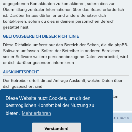
angegebenen Kontaktdaten zu kontaktieren, sofern dies zur
Übermittlung zentraler Informationen über das Board erforderlich
ist. Darüber hinaus dürfen er und andere Benutzer dich
kontaktieren, sofern du dies in deinem persönlichen Bereich
gestattet hast.
GELTUNGSBEREICH DIESER RICHTLINIE
Diese Richtlinie umfasst nur den Bereich der Seiten, die die phpBB-
Software umfassen. Sofern der Betreiber in anderen Bereichen
seiner Software weitere personenbezogene Daten verarbeitet, wird
er dich darüber gesondert informieren.
AUSKUNFTSRECHT
Der Betreiber erteilt dir auf Anfrage Auskunft, welche Daten über
dich gespeichert sind.
Du kannst jederzeit die Löschung bzw. Sperrung deiner Daten
Diese Website nutzt Cookies, um dir den
verlangen. Kontaktiere hierzu bitte den Betreiber.
bestmöglichen Komfort bei der Nutzung zu
bieten.
Mehr erfahren
Forum für Viko Segelyachten
Alle Zeiten sind
UTC+02:00
Verstanden!
Powered by
phpBB
® Forum Software © phpBB Limited