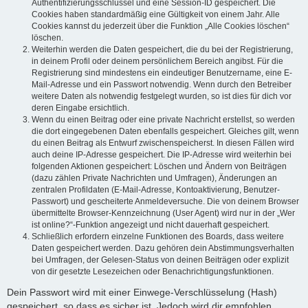
Authentifizierungsschlüssel und eine Session-ID gespeichert. Die
Cookies haben standardmäßig eine Gültigkeit von einem Jahr. Alle
Cookies kannst du jederzeit über die Funktion „Alle Cookies löschen“
löschen.
Weiterhin werden die Daten gespeichert, die du bei der Registrierung,
in deinem Profil oder deinem persönlichem Bereich angibst. Für die
Registrierung sind mindestens ein eindeutiger Benutzername, eine E-
Mail-Adresse und ein Passwort notwendig. Wenn durch den Betreiber
weitere Daten als notwendig festgelegt wurden, so ist dies für dich vor
deren Eingabe ersichtlich.
Wenn du einen Beitrag oder eine private Nachricht erstellst, so werden
die dort eingegebenen Daten ebenfalls gespeichert. Gleiches gilt, wenn
du einen Beitrag als Entwurf zwischenspeicherst. In diesen Fällen wird
auch deine IP-Adresse gespeichert. Die IP-Adresse wird weiterhin bei
folgenden Aktionen gespeichert: Löschen und Ändern von Beiträgen
(dazu zählen Private Nachrichten und Umfragen), Änderungen an
zentralen Profildaten (E-Mail-Adresse, Kontoaktivierung, Benutzer-
Passwort) und gescheiterte Anmeldeversuche. Die von deinem Browser
übermittelte Browser-Kennzeichnung (User Agent) wird nur in der „Wer
ist online?“-Funktion angezeigt und nicht dauerhaft gespeichert.
Schließlich erfordern einzelne Funktionen des Boards, dass weitere
Daten gespeichert werden. Dazu gehören dein Abstimmungsverhalten
bei Umfragen, der Gelesen-Status von deinen Beiträgen oder explizit
von dir gesetzte Lesezeichen oder Benachrichtigungsfunktionen.
Dein Passwort wird mit einer Einwege-Verschlüsselung (Hash)
gespeichert, so dass es sicher ist. Jedoch wird dir empfohlen,