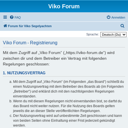
Viko Forum
FAQ
Anmelden
S
Forum für Viko Segelyachten
u
Sprache:
c
Viko Forum - Registrierung
h
Mit dem Zugriff auf „Viko Forum“ („https://viko-forum.de“) wird
e
zwischen dir und dem Betreiber ein Vertrag mit folgenden
Regelungen geschlossen:
1. NUTZUNGSVERTRAG
Mit dem Zugriff auf „Viko Forum“ (im Folgenden „das Board“) schließt du
einen Nutzungsvertrag mit dem Betreiber des Boards ab (im Folgenden
„Betreiber“) und erklärst dich mit den nachfolgenden Regelungen
einverstanden.
Wenn du mit diesen Regelungen nicht einverstanden bist, so darfst du
das Board nicht weiter nutzen. Für die Nutzung des Boards gelten
jeweils die an dieser Stelle veröffentlichten Regelungen.
Der Nutzungsvertrag wird auf unbestimmte Zeit geschlossen und kann
von beiden Seiten ohne Einhaltung einer Frist jederzeit gekündigt
werden.