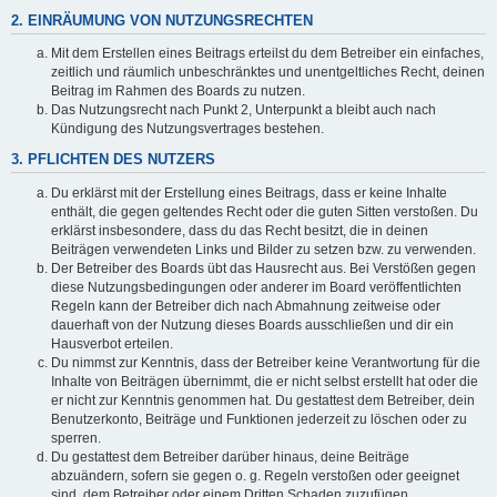
2. EINRÄUMUNG VON NUTZUNGSRECHTEN
Mit dem Erstellen eines Beitrags erteilst du dem Betreiber ein einfaches,
zeitlich und räumlich unbeschränktes und unentgeltliches Recht, deinen
Beitrag im Rahmen des Boards zu nutzen.
Das Nutzungsrecht nach Punkt 2, Unterpunkt a bleibt auch nach
Kündigung des Nutzungsvertrages bestehen.
3. PFLICHTEN DES NUTZERS
Du erklärst mit der Erstellung eines Beitrags, dass er keine Inhalte
enthält, die gegen geltendes Recht oder die guten Sitten verstoßen. Du
erklärst insbesondere, dass du das Recht besitzt, die in deinen
Beiträgen verwendeten Links und Bilder zu setzen bzw. zu verwenden.
Der Betreiber des Boards übt das Hausrecht aus. Bei Verstößen gegen
diese Nutzungsbedingungen oder anderer im Board veröffentlichten
Regeln kann der Betreiber dich nach Abmahnung zeitweise oder
dauerhaft von der Nutzung dieses Boards ausschließen und dir ein
Hausverbot erteilen.
Du nimmst zur Kenntnis, dass der Betreiber keine Verantwortung für die
Inhalte von Beiträgen übernimmt, die er nicht selbst erstellt hat oder die
er nicht zur Kenntnis genommen hat. Du gestattest dem Betreiber, dein
Benutzerkonto, Beiträge und Funktionen jederzeit zu löschen oder zu
sperren.
Du gestattest dem Betreiber darüber hinaus, deine Beiträge
abzuändern, sofern sie gegen o. g. Regeln verstoßen oder geeignet
sind, dem Betreiber oder einem Dritten Schaden zuzufügen.