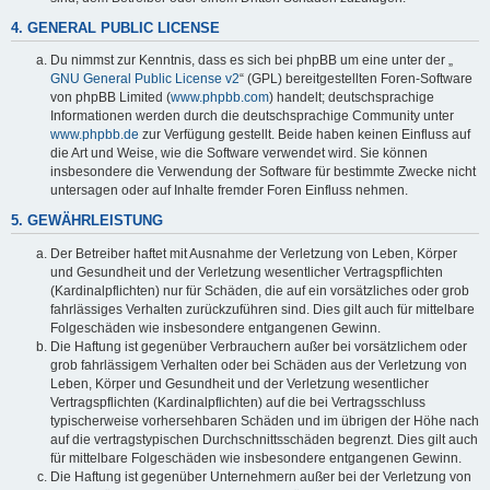
4. GENERAL PUBLIC LICENSE
Du nimmst zur Kenntnis, dass es sich bei phpBB um eine unter der „
GNU General Public License v2
“ (GPL) bereitgestellten Foren-Software
von phpBB Limited (
www.phpbb.com
) handelt; deutschsprachige
Informationen werden durch die deutschsprachige Community unter
www.phpbb.de
zur Verfügung gestellt. Beide haben keinen Einfluss auf
die Art und Weise, wie die Software verwendet wird. Sie können
insbesondere die Verwendung der Software für bestimmte Zwecke nicht
untersagen oder auf Inhalte fremder Foren Einfluss nehmen.
5. GEWÄHRLEISTUNG
Der Betreiber haftet mit Ausnahme der Verletzung von Leben, Körper
und Gesundheit und der Verletzung wesentlicher Vertragspflichten
(Kardinalpflichten) nur für Schäden, die auf ein vorsätzliches oder grob
fahrlässiges Verhalten zurückzuführen sind. Dies gilt auch für mittelbare
Folgeschäden wie insbesondere entgangenen Gewinn.
Die Haftung ist gegenüber Verbrauchern außer bei vorsätzlichem oder
grob fahrlässigem Verhalten oder bei Schäden aus der Verletzung von
Leben, Körper und Gesundheit und der Verletzung wesentlicher
Vertragspflichten (Kardinalpflichten) auf die bei Vertragsschluss
typischerweise vorhersehbaren Schäden und im übrigen der Höhe nach
auf die vertragstypischen Durchschnittsschäden begrenzt. Dies gilt auch
für mittelbare Folgeschäden wie insbesondere entgangenen Gewinn.
Die Haftung ist gegenüber Unternehmern außer bei der Verletzung von