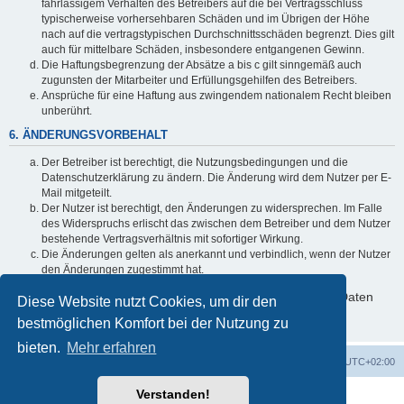
fahrlässigem Verhalten des Betreibers auf die bei Vertragsschluss
typischerweise vorhersehbaren Schäden und im Übrigen der Höhe
nach auf die vertragstypischen Durchschnittsschäden begrenzt. Dies gilt
auch für mittelbare Schäden, insbesondere entgangenen Gewinn.
Die Haftungsbegrenzung der Absätze a bis c gilt sinngemäß auch
zugunsten der Mitarbeiter und Erfüllungsgehilfen des Betreibers.
Ansprüche für eine Haftung aus zwingendem nationalem Recht bleiben
unberührt.
6. ÄNDERUNGSVORBEHALT
Der Betreiber ist berechtigt, die Nutzungsbedingungen und die
Datenschutzerklärung zu ändern. Die Änderung wird dem Nutzer per E-
Mail mitgeteilt.
Der Nutzer ist berechtigt, den Änderungen zu widersprechen. Im Falle
des Widerspruchs erlischt das zwischen dem Betreiber und dem Nutzer
bestehende Vertragsverhältnis mit sofortiger Wirkung.
Die Änderungen gelten als anerkannt und verbindlich, wenn der Nutzer
den Änderungen zugestimmt hat.
Informationen über den Umgang mit deinen persönlichen Daten
Diese Website nutzt Cookies, um dir den
sind in der Datenschutzerklärung enthalten.
bestmöglichen Komfort bei der Nutzung zu
bieten.
Mehr erfahren
Forum für Viko Segelyachten
Alle Zeiten sind
UTC+02:00
Verstanden!
Powered by
phpBB
® Forum Software © phpBB Limited