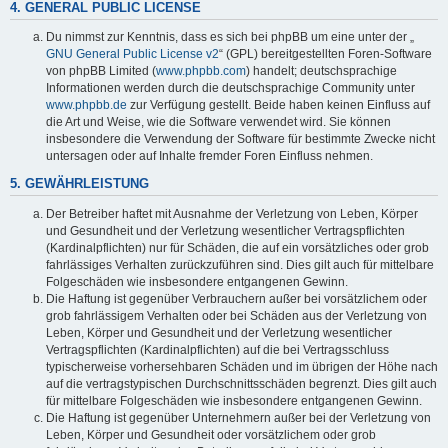
4. GENERAL PUBLIC LICENSE
Du nimmst zur Kenntnis, dass es sich bei phpBB um eine unter der „
GNU General Public License v2
“ (GPL) bereitgestellten Foren-Software
von phpBB Limited (
www.phpbb.com
) handelt; deutschsprachige
Informationen werden durch die deutschsprachige Community unter
www.phpbb.de
zur Verfügung gestellt. Beide haben keinen Einfluss auf
die Art und Weise, wie die Software verwendet wird. Sie können
insbesondere die Verwendung der Software für bestimmte Zwecke nicht
untersagen oder auf Inhalte fremder Foren Einfluss nehmen.
5. GEWÄHRLEISTUNG
Der Betreiber haftet mit Ausnahme der Verletzung von Leben, Körper
und Gesundheit und der Verletzung wesentlicher Vertragspflichten
(Kardinalpflichten) nur für Schäden, die auf ein vorsätzliches oder grob
fahrlässiges Verhalten zurückzuführen sind. Dies gilt auch für mittelbare
Folgeschäden wie insbesondere entgangenen Gewinn.
Die Haftung ist gegenüber Verbrauchern außer bei vorsätzlichem oder
grob fahrlässigem Verhalten oder bei Schäden aus der Verletzung von
Leben, Körper und Gesundheit und der Verletzung wesentlicher
Vertragspflichten (Kardinalpflichten) auf die bei Vertragsschluss
typischerweise vorhersehbaren Schäden und im übrigen der Höhe nach
auf die vertragstypischen Durchschnittsschäden begrenzt. Dies gilt auch
für mittelbare Folgeschäden wie insbesondere entgangenen Gewinn.
Die Haftung ist gegenüber Unternehmern außer bei der Verletzung von
Leben, Körper und Gesundheit oder vorsätzlichem oder grob