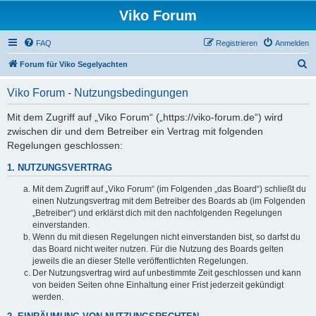
Viko Forum
FAQ
Registrieren
Anmelden
S
Forum für Viko Segelyachten
u
Viko Forum - Nutzungsbedingungen
c
h
Mit dem Zugriff auf „Viko Forum“ („https://viko-forum.de“) wird
zwischen dir und dem Betreiber ein Vertrag mit folgenden
e
Regelungen geschlossen:
1. NUTZUNGSVERTRAG
Mit dem Zugriff auf „Viko Forum“ (im Folgenden „das Board“) schließt du
einen Nutzungsvertrag mit dem Betreiber des Boards ab (im Folgenden
„Betreiber“) und erklärst dich mit den nachfolgenden Regelungen
einverstanden.
Wenn du mit diesen Regelungen nicht einverstanden bist, so darfst du
das Board nicht weiter nutzen. Für die Nutzung des Boards gelten
jeweils die an dieser Stelle veröffentlichten Regelungen.
Der Nutzungsvertrag wird auf unbestimmte Zeit geschlossen und kann
von beiden Seiten ohne Einhaltung einer Frist jederzeit gekündigt
werden.