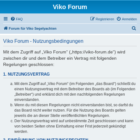
Viko Forum
FAQ
Registrieren
Anmelden
S
Forum für Viko Segelyachten
u
Viko Forum - Nutzungsbedingungen
c
h
Mit dem Zugriff auf „Viko Forum“ („https://viko-forum.de“) wird
zwischen dir und dem Betreiber ein Vertrag mit folgenden
e
Regelungen geschlossen:
1. NUTZUNGSVERTRAG
Mit dem Zugriff auf „Viko Forum“ (im Folgenden „das Board“) schließt du
einen Nutzungsvertrag mit dem Betreiber des Boards ab (im Folgenden
„Betreiber“) und erklärst dich mit den nachfolgenden Regelungen
einverstanden.
Wenn du mit diesen Regelungen nicht einverstanden bist, so darfst du
das Board nicht weiter nutzen. Für die Nutzung des Boards gelten
jeweils die an dieser Stelle veröffentlichten Regelungen.
Der Nutzungsvertrag wird auf unbestimmte Zeit geschlossen und kann
von beiden Seiten ohne Einhaltung einer Frist jederzeit gekündigt
werden.