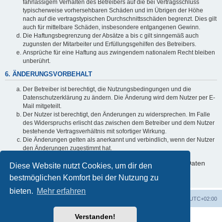
fahrlässigem Verhalten des Betreibers auf die bei Vertragsschluss
typischerweise vorhersehbaren Schäden und im Übrigen der Höhe
nach auf die vertragstypischen Durchschnittsschäden begrenzt. Dies gilt
auch für mittelbare Schäden, insbesondere entgangenen Gewinn.
Die Haftungsbegrenzung der Absätze a bis c gilt sinngemäß auch
zugunsten der Mitarbeiter und Erfüllungsgehilfen des Betreibers.
Ansprüche für eine Haftung aus zwingendem nationalem Recht bleiben
unberührt.
6. ÄNDERUNGSVORBEHALT
Der Betreiber ist berechtigt, die Nutzungsbedingungen und die
Datenschutzerklärung zu ändern. Die Änderung wird dem Nutzer per E-
Mail mitgeteilt.
Der Nutzer ist berechtigt, den Änderungen zu widersprechen. Im Falle
des Widerspruchs erlischt das zwischen dem Betreiber und dem Nutzer
bestehende Vertragsverhältnis mit sofortiger Wirkung.
Die Änderungen gelten als anerkannt und verbindlich, wenn der Nutzer
den Änderungen zugestimmt hat.
Informationen über den Umgang mit deinen persönlichen Daten
Diese Website nutzt Cookies, um dir den
sind in der Datenschutzerklärung enthalten.
bestmöglichen Komfort bei der Nutzung zu
bieten.
Mehr erfahren
Forum für Viko Segelyachten
Alle Zeiten sind
UTC+02:00
Verstanden!
Powered by
phpBB
® Forum Software © phpBB Limited