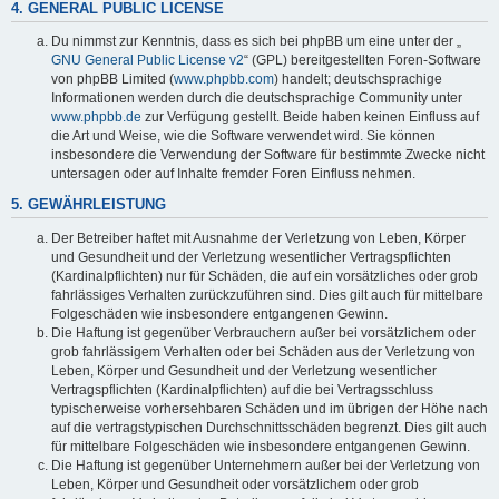
4. GENERAL PUBLIC LICENSE
Du nimmst zur Kenntnis, dass es sich bei phpBB um eine unter der „
GNU General Public License v2
“ (GPL) bereitgestellten Foren-Software
von phpBB Limited (
www.phpbb.com
) handelt; deutschsprachige
Informationen werden durch die deutschsprachige Community unter
www.phpbb.de
zur Verfügung gestellt. Beide haben keinen Einfluss auf
die Art und Weise, wie die Software verwendet wird. Sie können
insbesondere die Verwendung der Software für bestimmte Zwecke nicht
untersagen oder auf Inhalte fremder Foren Einfluss nehmen.
5. GEWÄHRLEISTUNG
Der Betreiber haftet mit Ausnahme der Verletzung von Leben, Körper
und Gesundheit und der Verletzung wesentlicher Vertragspflichten
(Kardinalpflichten) nur für Schäden, die auf ein vorsätzliches oder grob
fahrlässiges Verhalten zurückzuführen sind. Dies gilt auch für mittelbare
Folgeschäden wie insbesondere entgangenen Gewinn.
Die Haftung ist gegenüber Verbrauchern außer bei vorsätzlichem oder
grob fahrlässigem Verhalten oder bei Schäden aus der Verletzung von
Leben, Körper und Gesundheit und der Verletzung wesentlicher
Vertragspflichten (Kardinalpflichten) auf die bei Vertragsschluss
typischerweise vorhersehbaren Schäden und im übrigen der Höhe nach
auf die vertragstypischen Durchschnittsschäden begrenzt. Dies gilt auch
für mittelbare Folgeschäden wie insbesondere entgangenen Gewinn.
Die Haftung ist gegenüber Unternehmern außer bei der Verletzung von
Leben, Körper und Gesundheit oder vorsätzlichem oder grob