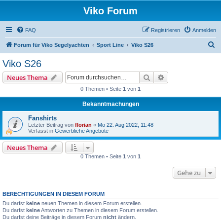
Viko Forum
FAQ
Registrieren
Anmelden
S
Forum für Viko Segelyachten
Sport Line
Viko S26
u
Viko S26
c
Suche
Erweiterte Suche
Neues Thema
h
0 Themen • Seite
1
von
1
e
Bekanntmachungen
Fanshirts
Letzter Beitrag von
florian
«
Mo 22. Aug 2022, 11:48
Verfasst in
Gewerbliche Angebote
Neues Thema
0 Themen • Seite
1
von
1
Gehe zu
BERECHTIGUNGEN IN DIESEM FORUM
Du darfst
keine
neuen Themen in diesem Forum erstellen.
Du darfst
keine
Antworten zu Themen in diesem Forum erstellen.
Du darfst deine Beiträge in diesem Forum
nicht
ändern.