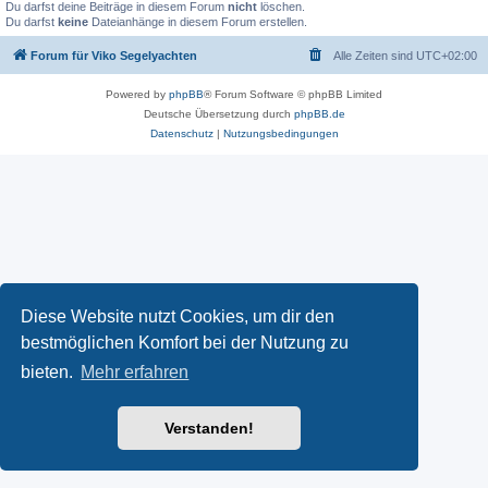
Du darfst deine Beiträge in diesem Forum
nicht
löschen.
Du darfst
keine
Dateianhänge in diesem Forum erstellen.
Forum für Viko Segelyachten
Alle Zeiten sind
UTC+02:00
Powered by
phpBB
® Forum Software © phpBB Limited
Deutsche Übersetzung durch
phpBB.de
Datenschutz
|
Nutzungsbedingungen
Diese Website nutzt Cookies, um dir den
bestmöglichen Komfort bei der Nutzung zu
bieten.
Mehr erfahren
Verstanden!