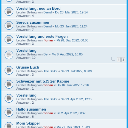
Antworten:
3
Vorstellung: neu an Bord
Letzter Beitrag von
Bernd
«
Do 23. Mär 2023, 19:14
Antworten:
4
Servus zusammen
Letzter Beitrag von
Bernd
«
Mo 23. Jan 2023, 11:24
Antworten:
7
Vorstellung und erste Fragen
Letzter Beitrag von
florian
«
Mi 28. Sep 2022, 00:05
Antworten:
3
Vorstellung
Letzter Beitrag von
Det
«
Mo 8. Aug 2022, 16:05
Antworten:
10
1
2
Grüsse Euch
Letzter Beitrag von
The Sailor
«
Sa 23. Jul 2022, 08:09
Antworten:
3
Schweizer mit S35 2er Kabine
Letzter Beitrag von
florian
«
Do 16. Jun 2022, 17:26
Antworten:
1
Vorstellung
Letzter Beitrag von
The Sailor
«
Sa 23. Apr 2022, 12:19
Antworten:
2
Hallo zusammen
Letzter Beitrag von
florian
«
Sa 2. Apr 2022, 08:46
Antworten:
6
Moin Skipper
Letzter Beitrag von
florian
«
Mo 27. Dez 2021, 15:03