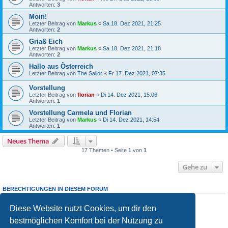
Antworten:
3
Moin!
Letzter Beitrag von
Markus
«
Sa 18. Dez 2021, 21:25
Antworten:
2
Griaß Eich
Letzter Beitrag von
Markus
«
Sa 18. Dez 2021, 21:18
Antworten:
2
Hallo aus Österreich
Letzter Beitrag von
The Sailor
«
Fr 17. Dez 2021, 07:35
Vorstellung
Letzter Beitrag von
florian
«
Di 14. Dez 2021, 15:06
Antworten:
1
Vorstellung Carmela und Florian
Letzter Beitrag von
Markus
«
Di 14. Dez 2021, 14:54
Antworten:
1
Neues Thema
17 Themen • Seite
1
von
1
Gehe zu
BERECHTIGUNGEN IN DIESEM FORUM
Du darfst
keine
neuen Themen in diesem Forum erstellen.
Du darfst
keine
Antworten zu Themen in diesem Forum erstellen.
Diese Website nutzt Cookies, um dir den
Du darfst deine Beiträge in diesem Forum
nicht
ändern.
bestmöglichen Komfort bei der Nutzung zu
Du darfst deine Beiträge in diesem Forum
nicht
löschen.
Du darfst
keine
Dateianhänge in diesem Forum erstellen.