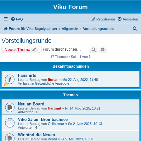
Viko Forum
FAQ
Registrieren
Anmelden
S
Forum für Viko Segelyachten
Allgemein
Vorstellungsrunde
u
Vorstellungsrunde
c
Suche
Erweiterte Suche
Neues Thema
h
17 Themen • Seite
1
von
1
e
Bekanntmachungen
Fanshirts
Letzter Beitrag von
florian
«
Mo 22. Aug 2022, 11:48
Verfasst in
Gewerbliche Angebote
Themen
Neu an Board
Letzter Beitrag von
Hartmut
«
Fr 14. Nov 2025, 18:21
Antworten:
1
Viko 23 am Brombachsee
Letzter Beitrag von
Grillheimer
«
So 2. Nov 2025, 19:13
Antworten:
4
Wir sind die Neuen…
Letzter Beitrag von
Bernd
«
Fr 5. Mai 2023, 10:58