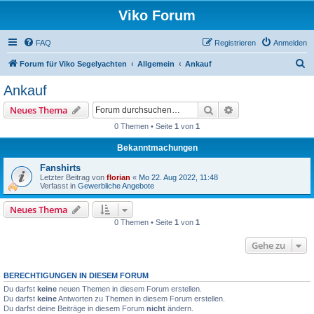
Viko Forum
FAQ
Registrieren
Anmelden
S
Forum für Viko Segelyachten
Allgemein
Ankauf
u
Ankauf
c
Suche
Erweiterte Suche
Neues Thema
h
0 Themen • Seite
1
von
1
e
Bekanntmachungen
Fanshirts
Letzter Beitrag von
florian
«
Mo 22. Aug 2022, 11:48
Verfasst in
Gewerbliche Angebote
Neues Thema
0 Themen • Seite
1
von
1
Gehe zu
BERECHTIGUNGEN IN DIESEM FORUM
Du darfst
keine
neuen Themen in diesem Forum erstellen.
Du darfst
keine
Antworten zu Themen in diesem Forum erstellen.
Du darfst deine Beiträge in diesem Forum
nicht
ändern.