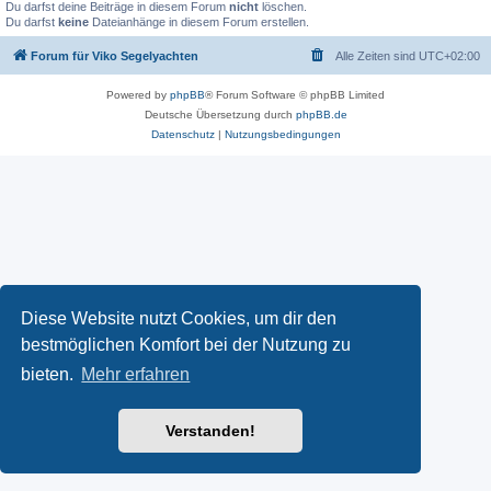
Du darfst deine Beiträge in diesem Forum
nicht
löschen.
Du darfst
keine
Dateianhänge in diesem Forum erstellen.
Forum für Viko Segelyachten
Alle Zeiten sind
UTC+02:00
Powered by
phpBB
® Forum Software © phpBB Limited
Deutsche Übersetzung durch
phpBB.de
Datenschutz
|
Nutzungsbedingungen
Diese Website nutzt Cookies, um dir den
bestmöglichen Komfort bei der Nutzung zu
bieten.
Mehr erfahren
Verstanden!