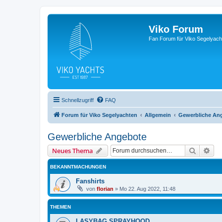
Viko Forum
Fan Forum für Viko Segelyach
Schnellzugriff
FAQ
Forum für Viko Segelyachten
Allgemein
Gewerbliche An
Gewerbliche Angebote
Suche
Erw
Neues Thema
BEKANNTMACHUNGEN
Fanshirts
von
florian
»
Mo 22. Aug 2022, 11:48
THEMEN
LASYBAG SPRAYHOOD