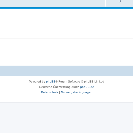
w
A
3
o
n
r
t
t
w
e
o
n
r
t
e
n
Powered by
phpBB
® Forum Software © phpBB Limited
Deutsche Übersetzung durch
phpBB.de
Datenschutz
|
Nutzungsbedingungen