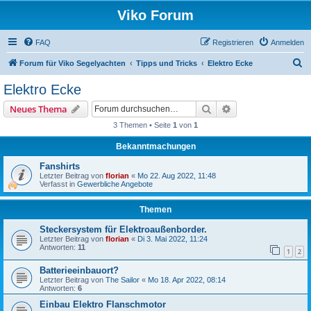
Viko Forum
FAQ
Registrieren
Anmelden
S
Forum für Viko Segelyachten
Tipps und Tricks
Elektro Ecke
u
Elektro Ecke
c
Suche
Erweiterte Suche
Neues Thema
h
3 Themen • Seite
1
von
1
e
Bekanntmachungen
Fanshirts
Letzter Beitrag von
florian
«
Mo 22. Aug 2022, 11:48
Verfasst in
Gewerbliche Angebote
Themen
Steckersystem für Elektroaußenborder.
Letzter Beitrag von
florian
«
Di 3. Mai 2022, 11:24
Antworten:
11
1
2
Batterieeinbauort?
Letzter Beitrag von
The Sailor
«
Mo 18. Apr 2022, 08:14
Antworten:
6
Einbau Elektro Flanschmotor