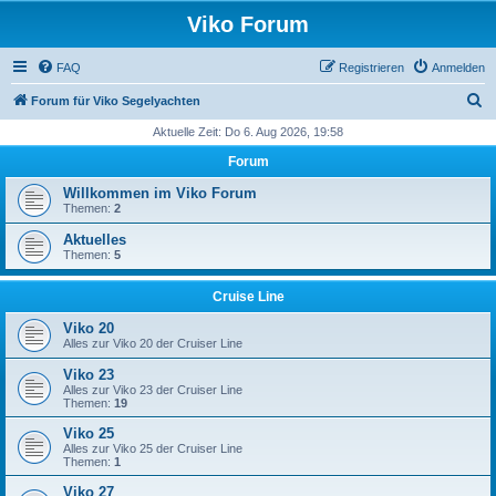
Viko Forum
FAQ
Registrieren
Anmelden
S
Forum für Viko Segelyachten
u
Aktuelle Zeit: Do 6. Aug 2026, 19:58
c
Forum
h
Willkommen im Viko Forum
e
Themen:
2
Aktuelles
Themen:
5
Cruise Line
Viko 20
Alles zur Viko 20 der Cruiser Line
Viko 23
Alles zur Viko 23 der Cruiser Line
Themen:
19
Viko 25
Alles zur Viko 25 der Cruiser Line
Themen:
1
Viko 27