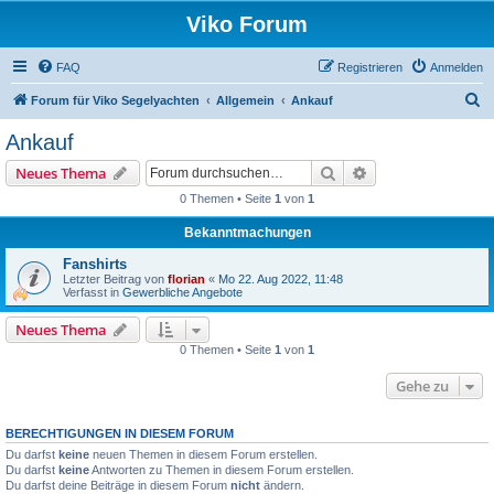
Viko Forum
FAQ
Registrieren
Anmelden
S
Forum für Viko Segelyachten
Allgemein
Ankauf
u
Ankauf
c
Suche
Erweiterte Suche
Neues Thema
h
0 Themen • Seite
1
von
1
e
Bekanntmachungen
Fanshirts
Letzter Beitrag von
florian
«
Mo 22. Aug 2022, 11:48
Verfasst in
Gewerbliche Angebote
Neues Thema
0 Themen • Seite
1
von
1
Gehe zu
BERECHTIGUNGEN IN DIESEM FORUM
Du darfst
keine
neuen Themen in diesem Forum erstellen.
Du darfst
keine
Antworten zu Themen in diesem Forum erstellen.
Du darfst deine Beiträge in diesem Forum
nicht
ändern.