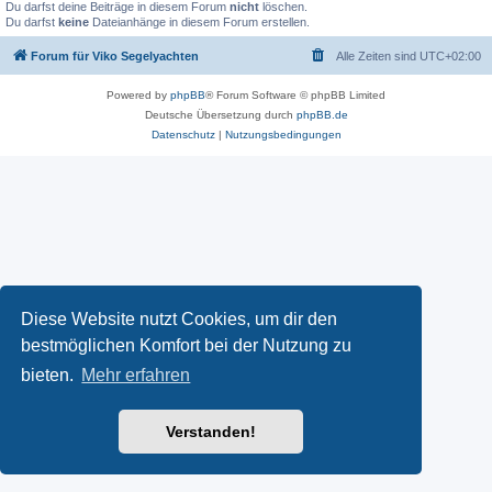
Du darfst deine Beiträge in diesem Forum
nicht
löschen.
Du darfst
keine
Dateianhänge in diesem Forum erstellen.
Forum für Viko Segelyachten
Alle Zeiten sind
UTC+02:00
Powered by
phpBB
® Forum Software © phpBB Limited
Deutsche Übersetzung durch
phpBB.de
Datenschutz
|
Nutzungsbedingungen
Diese Website nutzt Cookies, um dir den
bestmöglichen Komfort bei der Nutzung zu
bieten.
Mehr erfahren
Verstanden!